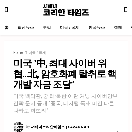
홈
최신뉴스
로컬
미국 / 국제
한국뉴스
경제
Home
미국 / 국제
미국 “中, 최대 사이버 위
협…北, 암호화폐 탈취로 핵
개발 자금 조달”
미국 백악관, 중·러·북한·이란 겨냥 사이버안보
전략 문서 공개 "중국, 디지털 독재 비전 다른
나라로 퍼뜨려"
by
서배너코리안타임즈 | SAVANNAH