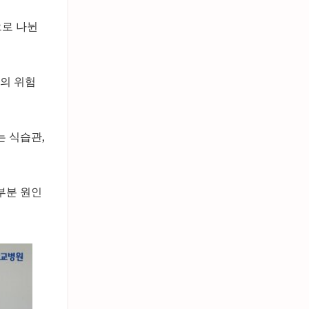
으로 나뉜
압의 위험
는 식습관,
부분 원인