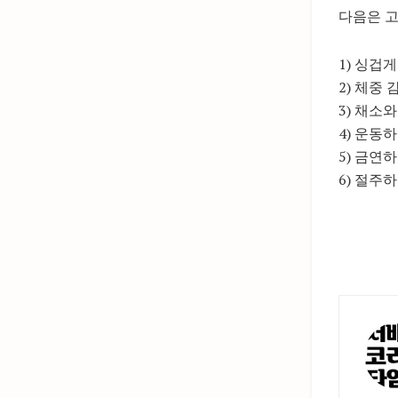
다음은 
1) 싱겁
2) 체중
3) 채소
4) 운동
5) 금연
6) 절주