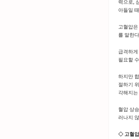
력으로, 
아들일 때
고혈압은 
를 말한다
급격하게 
필요할 수
하지만 합
절하기 위
각해지는 
혈압 상승
러나지 않
◇ 고혈압