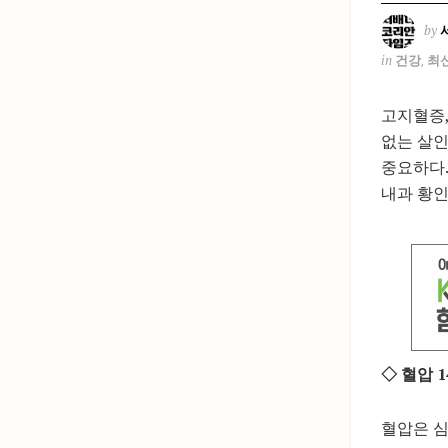
by
in
건강
,
최
고지혈증,
없는 살인
중요하다.
내과 황인
◇ 혈압 
혈압은 심