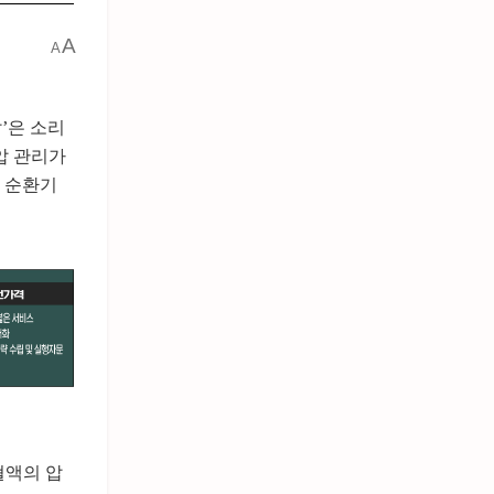
A
A
’은 소리
압 관리가
 순환기
혈액의 압