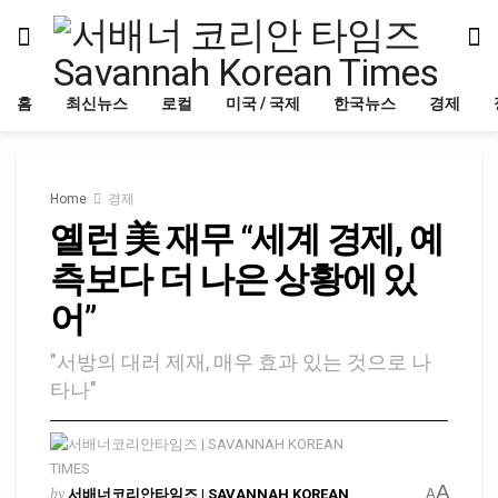
홈
최신뉴스
로컬
미국 / 국제
한국뉴스
경제
Home
경제
옐런 美 재무 “세계 경제, 예
측보다 더 나은 상황에 있
어”
"서방의 대러 제재, 매우 효과 있는 것으로 나
타나"
A
by
서배너코리안타임즈 | SAVANNAH KOREAN
A