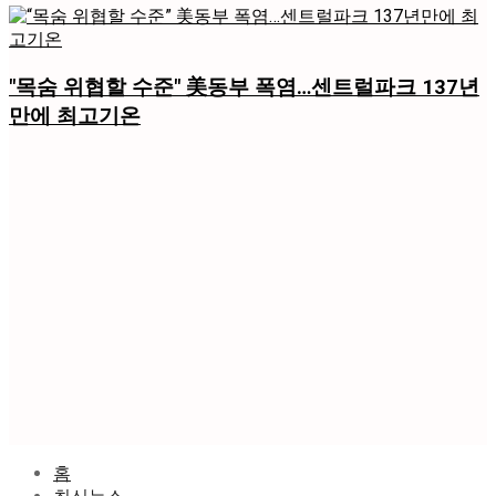
"목숨 위협할 수준" 美동부 폭염…센트럴파크 137년
만에 최고기온
홈