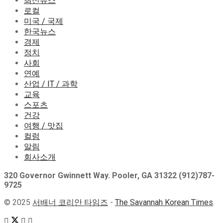
최신뉴스
로컬
미국 / 국제
한국뉴스
경제
정치
사회
연예
산업 / IT / 과학
교육
스포츠
건강
여행 / 맛집
컬럼
알림
회사소개
320 Governor Gwinnett Way. Pooler, GA 31322 (912)787-
9725
© 2025
서배너 코리안 타임즈
-
The Savannah Korean Times
.