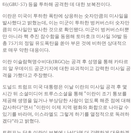
터(GBU-57) 등을 투하해 공격한 데 대한 보복전이다.
이란은 미국이 투하한 폭탄에 상응하는 숫자만큼의 미사일을
발사했다고 밝혔는데, 이는 미군이 투하한 벙커버스터 숫자만
큼의 미사일만 발사한 것으로 확인됐다. 미군이 벙커버스터뿐
만 아니라 핵 추진 잠수함을 동원해 토마호크 미사일 30발 등
총 75기의 정밀 유도폭탄을 쏟아 부은 것에 비하면 상대적으
로 매우 약한 대응이다.
이란 이슬람혁명수비대(IRGC)는 공격 후 성명을 통해 카타르
의 알 우데이드 공군기지에 대한 파괴적이고 강력한 미사일 공
격을 가했다고 주장했다.
도널드 트럼프 미국 대통령은 이날 이란의 미사일 공격 후 몇
시간 뒤 소셜미디어 트루스소셜을 통해 “이란이 조기 통보를
제공해 생명을 잃거나 부상당한 사람이 없도록 해준 점에 대해
감사하다”면서 “이란이 이제 지역 평화와 화합으로 나아갈 수
있기를 바라며, 이스라엘도 그렇게 하기를 열정적으로 독려하
겠다”라고 밝혔다.
트럼프는 당초 이란이 보복에 나선다면 더 강력하게 대응하겠