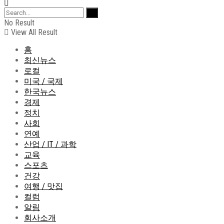
No Result
View All Result
홈
최신뉴스
로컬
미국 / 국제
한국뉴스
경제
정치
사회
연예
산업 / IT / 과학
교육
스포츠
건강
여행 / 맛집
컬럼
알림
회사소개