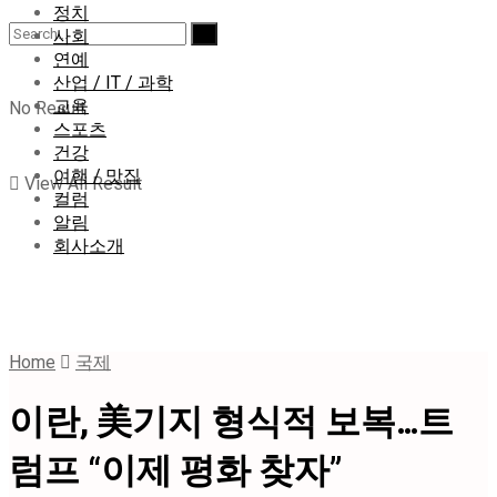
정치
사회
연예
산업 / IT / 과학
교육
No Result
스포츠
건강
여행 / 맛집
View All Result
컬럼
알림
회사소개
Home
국제
이란, 美기지 형식적 보복…트
럼프 “이제 평화 찾자”