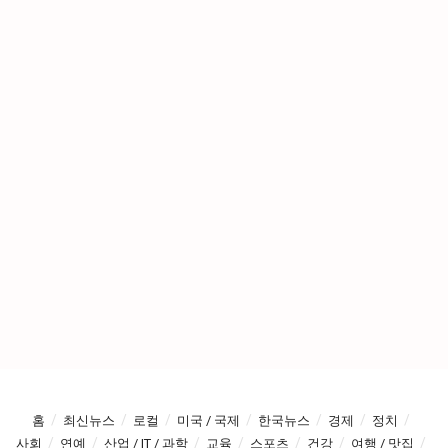
홈
최신뉴스
로컬
미국 / 국제
한국뉴스
경제
정치
사회
연예
산업 / IT / 과학
교육
스포츠
건강
여행 / 맛집