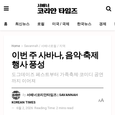
홈
최신뉴스
로컬
미국 / 국제
한국뉴스
경제
Home
Savannah / 서배너로컬 / 지역
이번 주 사바나, 음악·축제
행사 풍성
도그데이즈 페스트부터 가족축제·코미디 공연
까지 이어져
by
서배너코리안타임즈 | SAVANNAH
A
A
KOREAN TIMES
6월 2, 2026
Reading Time: 2 mins read