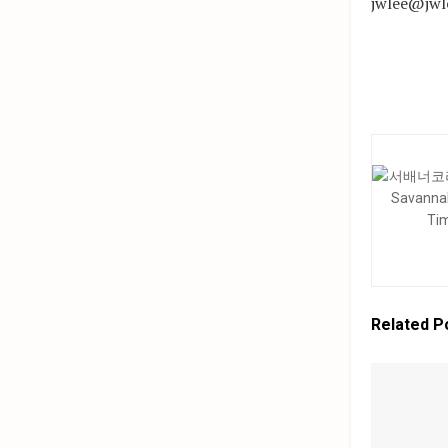
jwlee@jwl
Related
P