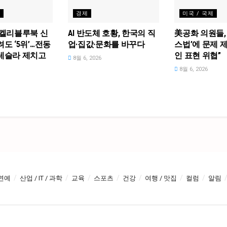
제
경제
미국 / 국제
 켈리블루북 신
AI 반도체 호황, 한국의 직
美공화 의원들,
려도 ‘5위’…전동
업·집값·문화를 바꾸다
스법’에 문제 
 테슬라 제치고
인 표현 위협”
8월 6, 2026
8월 6, 2026
연예
산업 / IT / 과학
교육
스포츠
건강
여행 / 맛집
컬럼
알림