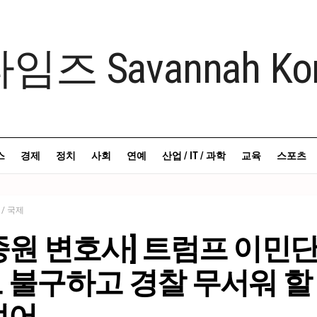
스
경제
정치
사회
연예
산업 / IT / 과학
교육
스포츠
 / 국제
종원 변호사] 트럼프 이민
 불구하고 경찰 무서워 할
없어