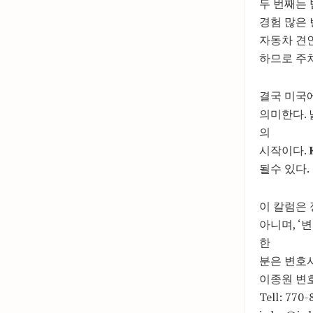
두 번째는
경험 많은
자동차 견
하므로 주차
결국 미국
의미한다.
의
시작이다.
될수 있다.
이 칼럼은
아니며, ‘
한
분은 변호
이종원 변
Tell: 77