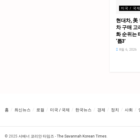
미국 / 국
현대차, 美
차 구매 고
화 순위는
‘톱3’
8월 6, 2026
홈
최신뉴스
로컬
미국 / 국제
한국뉴스
경제
정치
사회
© 2025
서배너 코리안 타임즈
-
The Savannah Korean Times
.