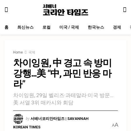
홈
최신뉴스
로컬
미국 / 국제
한국뉴스
경제
Home
국제
차이잉원, 中 경고 속 방미
강행…美 “中, 과민 반응 마
라”
차이잉원, 29일 벨리즈·과테말라·미국 방문…
美 서열 3위 매카시와 회담
by
서배너코리안타임즈 | SAVANNAH
A
A
KOREAN TIMES