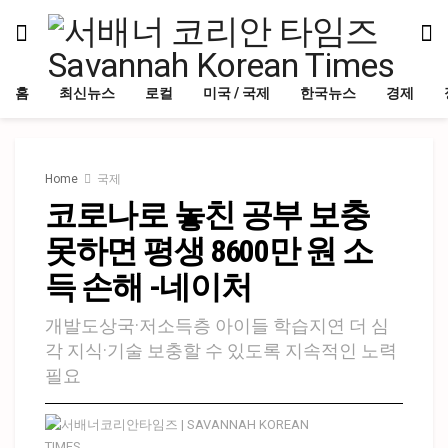
홈
최신뉴스
로컬
미국 / 국제
한국뉴스
경제
Home
국제
코로나로 놓친 공부 보충
못하면 평생 8600만 원 소
득 손해 -네이처
개발도상국·저소득층 아이들 학습지연 더 심
각 지식·기술 보충할 수 있도록 지속적인 노력
필요