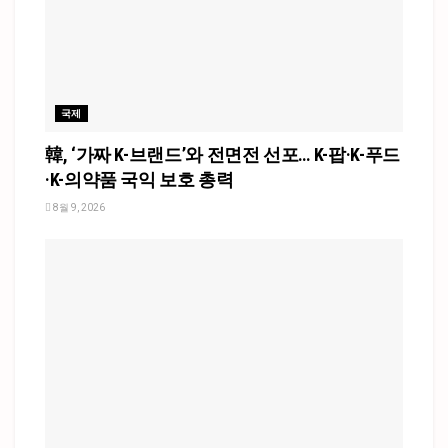
국제
韓, ‘가짜 K-브랜드’와 전면전 선포… K-팝·K-푸드
·K-의약품 국익 보호 총력
8월 9, 2026