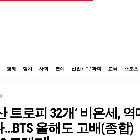
경제
정치
사회
연예
산업 / IT / 과학
교육
스포츠
예
산 트로피 32개’ 비욘세, 역
…BTS 올해도 고배(종합)