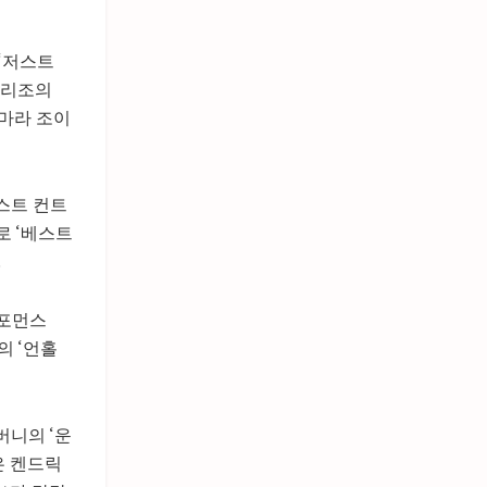
 ‘저스트
)은 리조의
사마라 조이
베스트 컨트
)로 ‘베스트
.
퍼포먼스
스의 ‘언홀
 버니의 ‘운
)은 켄드릭