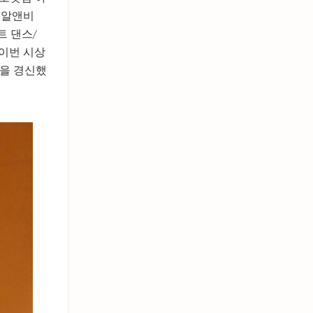
트 알앤비
스트 댄스/
 이번 시상
록을 경신했