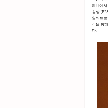
레나에서 
송상'(BE
일렉트로닉 
식을 통해
다.