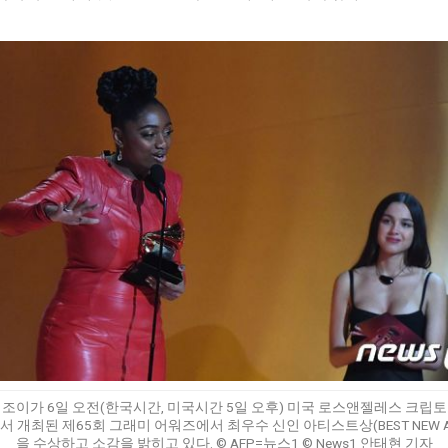
 조이가 6일 오전(한국시간, 미국시간 5일 오후) 미국 로스앤젤레스 크립토
 개최된 제65회 그래미 어워즈에서 최우수 신인 아티스트상(BEST NEW AR
을 수상하고 소감을 밝히고 있다. © AFP=뉴스1 © News1 안태현 기자