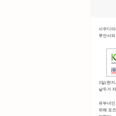
사우디아라
루언서와
2일(현지
날두가 자
유부녀인 
위해 포즈