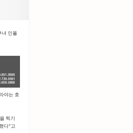
부녀 인플
라야는 호
을 찍기
대했다”고