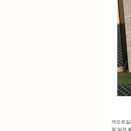
게오르길라
잘 알게 