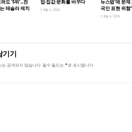
려도 ‘5위’…전
업·집값·문화를 바꾸다
뉴스법’에 문제 
는 테슬라 제치
국인 표현 위협
8월 6, 2026
8월 6, 2026
남기기
*
소는 공개되지 않습니다.
필수 필드는
로 표시됩니다