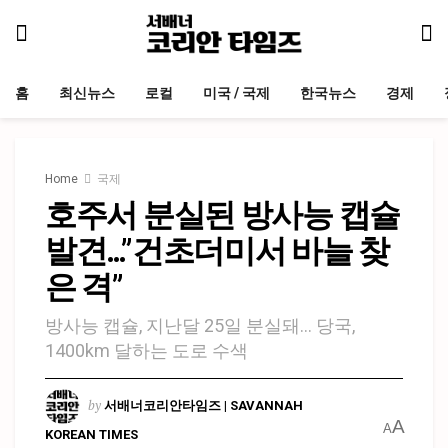
홈
최신뉴스
로컬
미국 / 국제
한국뉴스
경제
Home
국제
호주서 분실된 방사능 캡슐
발견…”건초더미서 바늘 찾
은 격”
방사능 캡슐, 지난달 25일 분실돼… 당국,
1400km 달하는 도로 수색
by
서배너코리안타임즈 | SAVANNAH
A
A
KOREAN TIMES