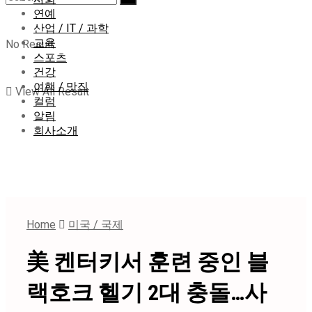
연예
산업 / IT / 과학
교육
No Result
스포츠
건강
여행 / 맛집
View All Result
컬럼
알림
회사소개
Home
미국 / 국제
美 켄터키서 훈련 중인 블
랙호크 헬기 2대 충돌…사