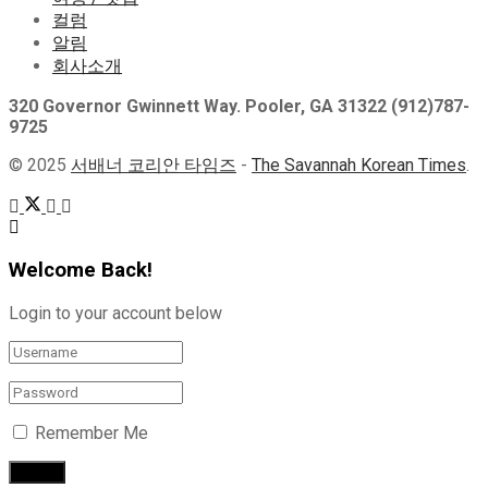
컬럼
알림
회사소개
320 Governor Gwinnett Way. Pooler, GA 31322 (912)787-
9725
© 2025
서배너 코리안 타임즈
-
The Savannah Korean Times
.
Welcome Back!
Login to your account below
Remember Me