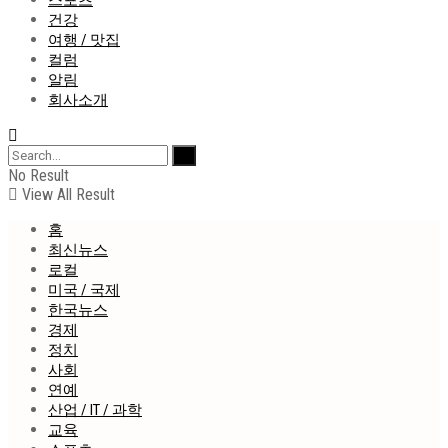
스포츠
건강
여행 / 맛집
컬럼
알림
회사소개
No Result
View All Result
홈
최신뉴스
로컬
미국 / 국제
한국뉴스
경제
정치
사회
연예
산업 / IT / 과학
교육