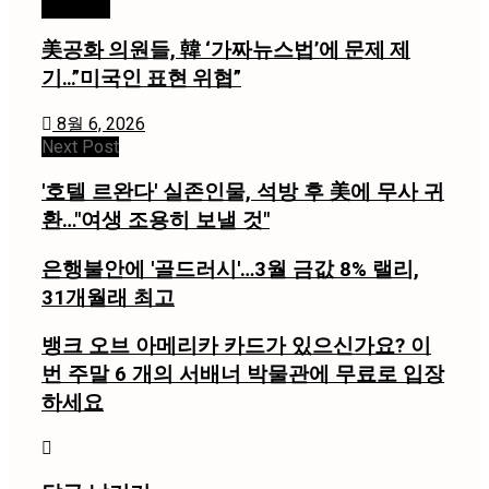
미국 / 국제
美공화 의원들, 韓 ‘가짜뉴스법’에 문제 제
기…”미국인 표현 위협”
8월 6, 2026
Next Post
'호텔 르완다' 실존인물, 석방 후 美에 무사 귀
환…"여생 조용히 보낼 것"
은행불안에 '골드러시'…3월 금값 8% 랠리,
31개월래 최고
뱅크 오브 아메리카 카드가 있으신가요? 이
번 주말 6 개의 서배너 박물관에 무료로 입장
하세요