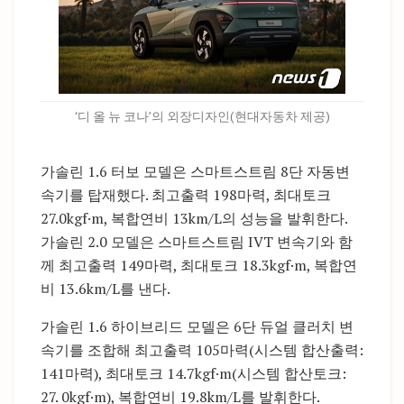
‘디 올 뉴 코나’의 외장디자인(현대자동차 제공)
가솔린 1.6 터보 모델은 스마트스트림 8단 자동변
속기를 탑재했다. 최고출력 198마력, 최대토크
27.0kgf·m, 복합연비 13km/L의 성능을 발휘한다.
가솔린 2.0 모델은 스마트스트림 IVT 변속기와 함
께 최고출력 149마력, 최대토크 18.3kgf·m, 복합연
비 13.6km/L를 낸다.
가솔린 1.6 하이브리드 모델은 6단 듀얼 클러치 변
속기를 조합해 최고출력 105마력(시스템 합산출력:
141마력), 최대토크 14.7kgf·m(시스템 합산토크:
27. 0kgf·m), 복합연비 19.8km/L를 발휘한다.