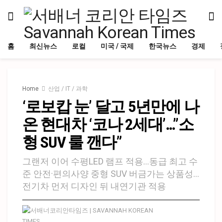
홈
최신뉴스
로컬
미국 / 국제
한국뉴스
경제
Home
산업 / IT / 과학
‘로보캅 눈’ 달고 5년만에 나
온 현대차 ‘코나 2세대’…”소
형 SUV 룰 깬다”
그랜저 이어 수평LED 램프 적용…동급 최고 수
준 안전·편의사양 중형 SUV 버금가는 상품성…
전기차 먼저 디자인 뒤 내연기관 적용