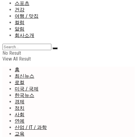
스포츠
건강
여행 / 맛집
컬럼
알림
회사소개
No Result
View All Result
홈
최신뉴스
로컬
미국 / 국제
한국뉴스
경제
정치
사회
연예
산업 / IT / 과학
교육