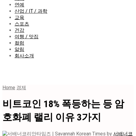
연예
산업 / IT / 과학
교육
스포츠
건강
여행 / 맛집
컬럼
알림
회사소개
Home
경제
비트코인 18% 폭등하는 등 암
호화폐 랠리 이유 3가지
by
서배너코