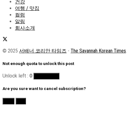
건강
여행 / 맛집
컬럼
알림
회사소개
© 2025
서배너 코리안 타임즈
-
The Savannah Korean Times
.
Not enough quota to unlock this post
Unlock left :
0
Buy Quotas
Are you sure want to cancel subscription?
Yes
No