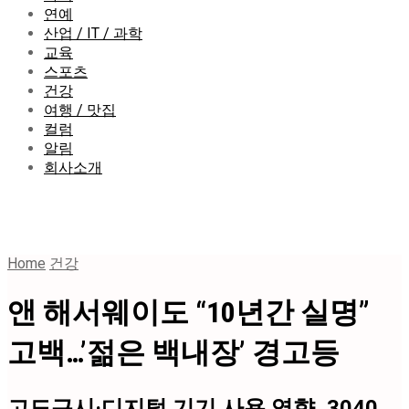
연예
산업 / IT / 과학
교육
스포츠
건강
여행 / 맛집
컬럼
알림
회사소개
Home
건강
앤 해서웨이도 “10년간 실명”
고백…’젊은 백내장’ 경고등
고도근시·디지털 기기 사용 영향, 3040