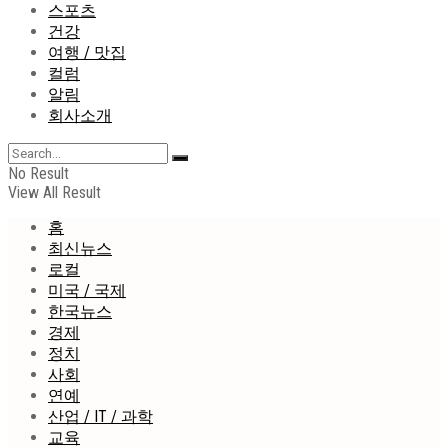
스포츠
건강
여행 / 맛집
컬럼
알림
회사소개
No Result
View All Result
홈
최신뉴스
로컬
미국 / 국제
한국뉴스
경제
정치
사회
연예
산업 / IT / 과학
교육