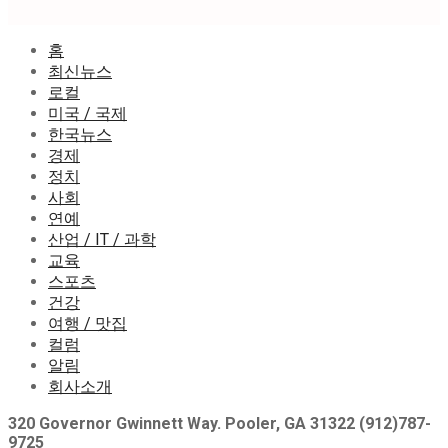
홈
최신뉴스
로컬
미국 / 국제
한국뉴스
경제
정치
사회
연예
산업 / IT / 과학
교육
스포츠
건강
여행 / 맛집
컬럼
알림
회사소개
320 Governor Gwinnett Way. Pooler, GA 31322 (912)787-
9725