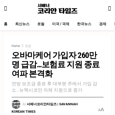
홈
최신뉴스
로컬
미국 / 국제
한국뉴스
경제
Home
건강
오바마케어 가입자 260만
명 급감…보험료 지원 종료
여파 본격화
연방 보조금 종료 후 대부분 주에서 가입 감
소…뉴멕시코만 자체 지원으로 증가
by
서배너코리안타임즈 | SAVANNAH
A
A
KOREAN TIMES