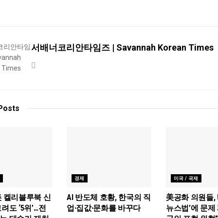
서배너코리안타임즈 | Savannah Korean Times
Posts
경제
미국 / 국제
美 켈리블루북 신
AI 반도체 호황, 한국의 직
美공화 의원들, 
려도 ‘5위’…전
업·집값·문화를 바꾸다
뉴스법’에 문제 