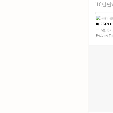
10만달
KOREAN T
6월 1, 2
Reading Tim