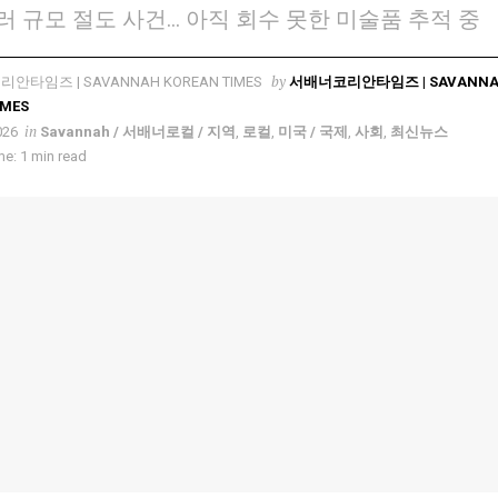
러 규모 절도 사건… 아직 회수 못한 미술품 추적 중
by
서배너코리안타임즈 | SAVANN
IMES
in
026
Savannah / 서배너로컬 / 지역
,
로컬
,
미국 / 국제
,
사회
,
최신뉴스
e: 1 min read