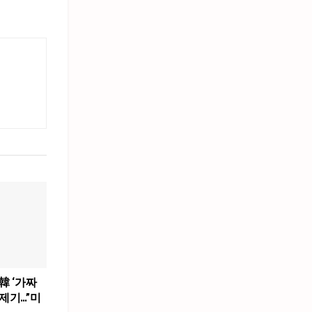
韓 ‘가짜
제기…”미