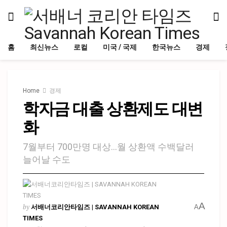
홈
최신뉴스
로컬
미국 / 국제
한국뉴스
경제
Home
경제
학자금 대출 상환제도 대변
화
7월부터 700만명 대상…월 상환액 수백달러
늘어날 수도
A
by
서배너코리안타임즈 | SAVANNAH KOREAN
A
TIMES