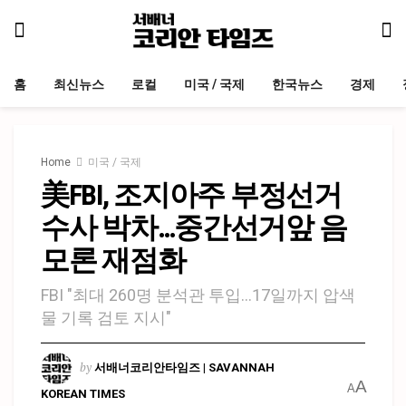
홈
최신뉴스
로컬
미국 / 국제
한국뉴스
경제
Home
미국 / 국제
美FBI, 조지아주 부정선거
수사 박차…중간선거앞 음
모론 재점화
FBI "최대 260명 분석관 투입…17일까지 압색
물 기록 검토 지시"
by
서배너코리안타임즈 | SAVANNAH
A
A
KOREAN TIMES