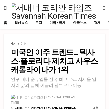
홈
최신뉴스
로컬
미국 / 국제
한국뉴스
경제
Home
경제
미국인 이주 트렌드… 텍사
스·플로리다 제치고 사우스
캐롤라이나가 1위
인구 대비 순유입률 전국 최고 1%… 저세율·일
자리·삶의 질에 이끌려 남부로 대이동
A
by
서배너코리안타임즈 | SAVANNAH KOREAN
A