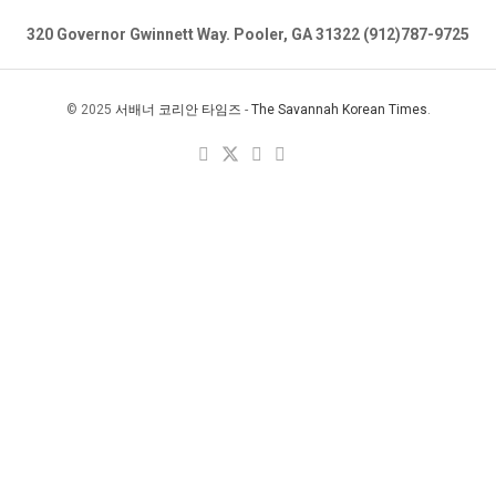
320 Governor Gwinnett Way. Pooler, GA 31322 (912)787-9725
© 2025
서배너 코리안 타임즈
-
The Savannah Korean Times
.