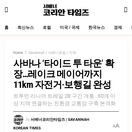
홈
최신뉴스
로컬
미국 / 국제
한국뉴스
경제
Home
Savannah / 서배너로컬 / 지역
사바나 ‘타이드 투 타운’ 확
장…레이크 메이어까지
11km 자전거·보행길 완성
트루먼 리니어 트레일 2B 구간 개통…60개 이
상 지역 연결하는 친환경 교통망 구축 본격화
by
서배너코리안타임즈 | SAVANNAH
A
A
KOREAN TIMES